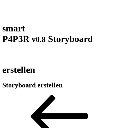
smart
P4P3R
Storyboard
v0.8
erstellen
Storyboard erstellen
Beitrags-
Vorheriger
Beitrag
Navigation