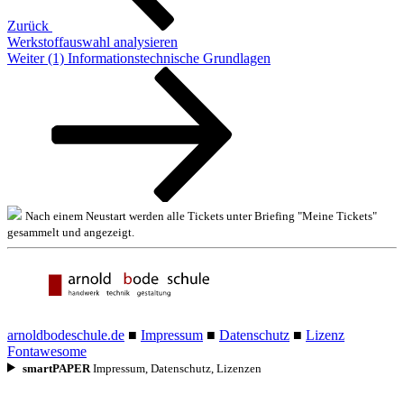
Zurück
Werkstoffauswahl analysieren
Nächster
Weiter
(1) Informationstechnische Grundlagen
Beitrag
Nach einem Neustart werden alle Tickets unter Briefing "Meine Tickets"
gesammelt und angezeigt.
arnoldbodeschule.de
■
Impressum
■
Datenschutz
■
Lizenz
Fontawesome
smart
PAPER
Impressum, Datenschutz, Lizenzen