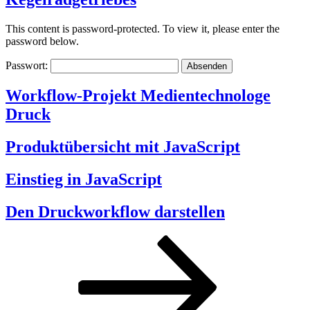
This content is password-protected. To view it, please enter the
password below.
Passwort:
Workflow-Projekt Medientechnologe
Druck
Produktübersicht mit JavaScript
Einstieg in JavaScript
Den Druckworkflow darstellen
Posts
Seite
Seite
Seite
Nächste
Seite
pagination